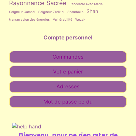
Rayonnance Sacrée
Rencontre avec Marie
Shani
Seigneur Camaël
Seigneur Zadkiel
Shamballa
transmission des énergies
Vulnérabilité
Wézak
Compte personnel
Commandes
Votre panier
Adresses
Mot de passe perdu
Bienvenu, pour ne rien rater de