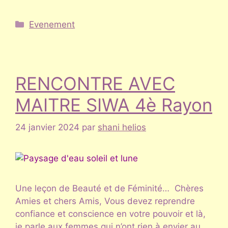
Catégories
Evenement
RENCONTRE AVEC
MAITRE SIWA 4è Rayon
24 janvier 2024
par
shani helios
Une leçon de Beauté et de Féminité… Chères
Amies et chers Amis, Vous devez reprendre
confiance et conscience en votre pouvoir et là,
je parle aux femmes qui n’ont rien à envier au