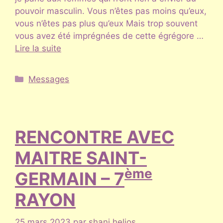
pouvoir masculin. Vous n’êtes pas moins qu’eux,
vous n’êtes pas plus qu’eux Mais trop souvent
vous avez été imprégnées de cette égrégore …
Lire la suite
Catégories
Messages
RENCONTRE AVEC
MAITRE SAINT-
ème
GERMAIN – 7
RAYON
25 mars 2023
par
shani helios