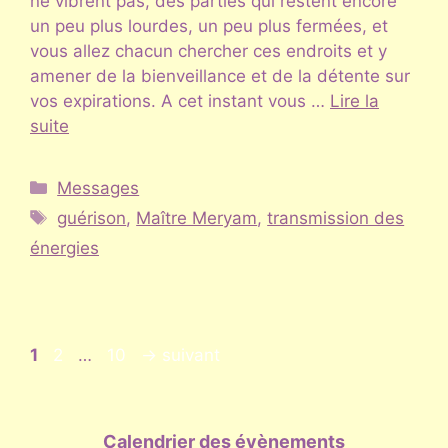
ne vibrent pas, des parties qui restent encore
un peu plus lourdes, un peu plus fermées, et
vous allez chacun chercher ces endroits et y
amener de la bienveillance et de la détente sur
vos expirations. A cet instant vous …
Lire la
suite
Catégories
Messages
Étiquettes
guérison
,
Maître Meryam
,
transmission des
énergies
Page
Page
Page
1
2
…
10
→
suivant
Calendrier des évènements