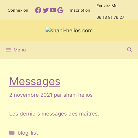
Aller
Ecrivez Moi
Facebook
Twitter
YouTube
Google
Connexion
Inscription
au
06 13 81 76 27
contenu
Menu
Messages
2 novembre 2021
par
shani helios
Les derniers messages des maîtres.
Catégories
blog-list