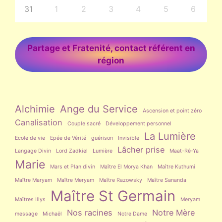
31
1
2
3
4
5
6
Partage et Fratenité, contact référent en
région
Alchimie
Ange du Service
Ascension et point zéro
Canalisation
Couple sacré
Développement personnel
La Lumière
Ecole de vie
Epée de Vérité
guérison
Invisible
Lâcher prise
Langage Divin
Lord Zadkiel
Lumière
Maat-Rê-Ya
Marie
Mars et Plan divin
Maître El Morya Khan
Maître Kuthumi
Maître Maryam
Maître Meryam
Maître Razowsky
Maître Sananda
Maître St Germain
Maîtres Illys
Meryam
Nos racines
Notre Mère
message
Michaël
Notre Dame