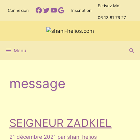
Aller
Ecrivez Moi
Facebook
Twitter
YouTube
Google
Connexion
Inscription
au
06 13 81 76 27
contenu
Menu
message
SEIGNEUR ZADKIEL
21 décembre 2021
par
shani helios