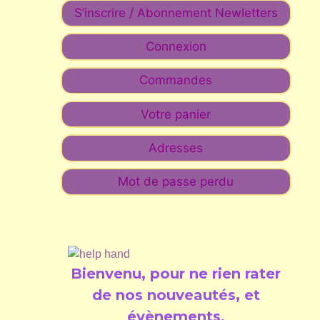
S’inscrire / Abonnement Newletters
Connexion
Commandes
Votre panier
Adresses
Mot de passe perdu
Bienvenu, pour ne rien rater
de nos nouveautés, et
évènements
.