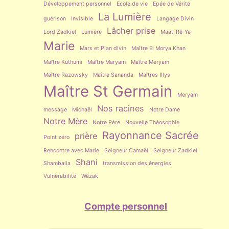
Développement personnel
Ecole de vie
Epée de Vérité
La Lumière
guérison
Invisible
Langage Divin
Lâcher prise
Lord Zadkiel
Lumière
Maat-Rê-Ya
Marie
Mars et Plan divin
Maître El Morya Khan
Maître Kuthumi
Maître Maryam
Maître Meryam
Maître Razowsky
Maître Sananda
Maîtres Illys
Maître St Germain
Meryam
Nos racines
message
Michaël
Notre Dame
Notre Mère
Notre Père
Nouvelle Théosophie
Rayonnance Sacrée
prière
Point zéro
Rencontre avec Marie
Seigneur Camaël
Seigneur Zadkiel
Shani
Shamballa
transmission des énergies
Vulnérabilité
Wézak
Compte personnel