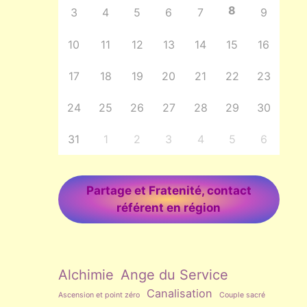
8
3
4
5
6
7
9
10
11
12
13
14
15
16
17
18
19
20
21
22
23
24
25
26
27
28
29
30
31
1
2
3
4
5
6
Partage et Fratenité, contact
référent en région
Alchimie
Ange du Service
Canalisation
Ascension et point zéro
Couple sacré