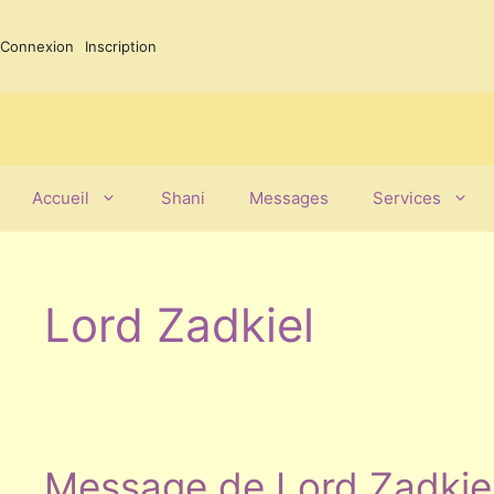
Aller
au
Connexion
Inscription
contenu
Accueil
Shani
Messages
Services
Lord Zadkiel
Message de Lord Zadkie