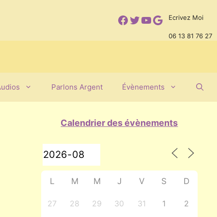
Facebook
Twitter
YouTube
Google
Ecrivez Moi
06 13 81 76 27
Audios
Parlons Argent
Évènements
Calendrier des évènements
L
M
M
J
V
S
D
27
28
29
30
31
1
2