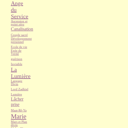
Ange
du
Service
Ascension et
point zéro
Canalisation
Couple sacré
Développement
personnel
Ecole de vie
Epée de
Vérité
guérison
Invisible
La
Lumière
Langage
Divin
Lord Zadkiel
Lumière
Lâcher
prise
Maat-Rê-Ya
Marie
Mars et Plan
divin