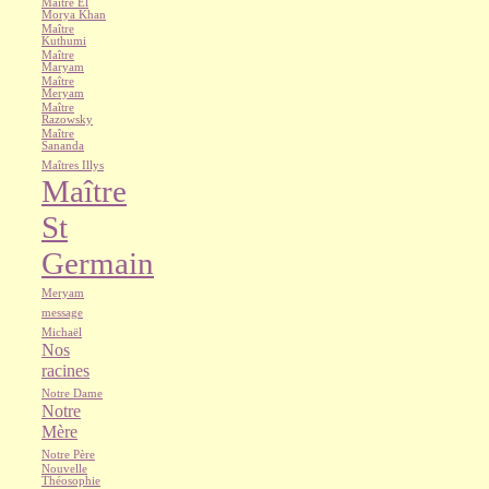
Maître El
Morya Khan
Maître
Kuthumi
Maître
Maryam
Maître
Meryam
Maître
Razowsky
Maître
Sananda
Maîtres Illys
Maître
St
Germain
Meryam
message
Michaël
Nos
racines
Notre Dame
Notre
Mère
Notre Père
Nouvelle
Théosophie