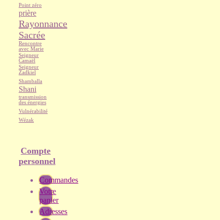
Point zéro
prière
Rayonnance
Sacrée
Rencontre
avec Marie
Seigneur
Camaël
Seigneur
Zadkiel
Shamballa
Shani
transmission
des énergies
Vulnérabilité
Wézak
Compte
personnel
Commandes
Votre
panier
Adresses