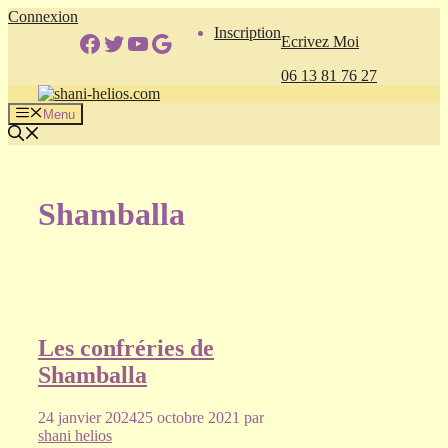
Aller
Connexion
Inscription
au
Facebook
Twitter
YouTube
Google
Ecrivez Moi
contenu
06 13 81 76 27
Menu
Shamballa
Les confréries de
Shamballa
24 janvier 2024
25 octobre 2021
par
shani helios