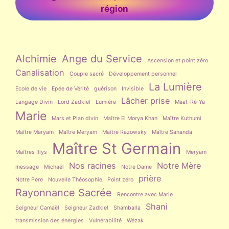
région
Alchimie
Ange du Service
Ascension et point zéro
Canalisation
Couple sacré
Développement personnel
La Lumière
Ecole de vie
Epée de Vérité
guérison
Invisible
Lâcher prise
Langage Divin
Lord Zadkiel
Lumière
Maat-Rê-Ya
Marie
Mars et Plan divin
Maître El Morya Khan
Maître Kuthumi
Maître Maryam
Maître Meryam
Maître Razowsky
Maître Sananda
Maître St Germain
Maîtres Illys
Meryam
Nos racines
Notre Mère
message
Michaël
Notre Dame
prière
Notre Père
Nouvelle Théosophie
Point zéro
Rayonnance Sacrée
Rencontre avec Marie
Shani
Seigneur Camaël
Seigneur Zadkiel
Shamballa
transmission des énergies
Vulnérabilité
Wézak