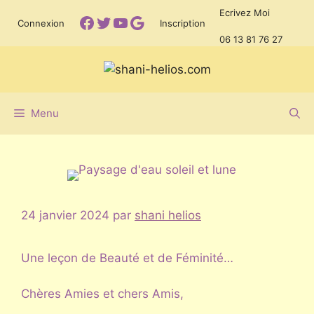
Aller
Ecrivez Moi
Facebook
Twitter
YouTube
Google
Connexion
Inscription
au
06 13 81 76 27
contenu
Menu
24 janvier 2024
par
shani helios
Une leçon de Beauté et de Féminité…
Chères Amies et chers Amis,