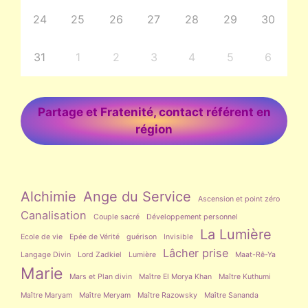
24
25
26
27
28
29
30
31
1
2
3
4
5
6
Partage et Fratenité, contact référent en
région
Alchimie
Ange du Service
Ascension et point zéro
Canalisation
Couple sacré
Développement personnel
La Lumière
Ecole de vie
Epée de Vérité
guérison
Invisible
Lâcher prise
Langage Divin
Lord Zadkiel
Lumière
Maat-Rê-Ya
Marie
Mars et Plan divin
Maître El Morya Khan
Maître Kuthumi
Maître Maryam
Maître Meryam
Maître Razowsky
Maître Sananda