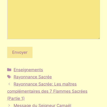
Catégories
Enseignements
Étiquettes
Rayonnance Sacrée
Rayonnance Sacrée: Les maîtres
complémentaires des 7 Flammes Sacrées
(Partie 1)
Message du Seigneur Camaël