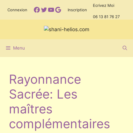
Aller
Ecrivez Moi
Facebook
Twitter
YouTube
Google
Connexion
Inscription
au
06 13 81 76 27
contenu
Menu
Rayonnance
Sacrée: Les
maîtres
complémentaires