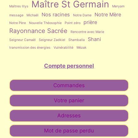
Maître St Germain
Maîtres Illys
Meryam
Nos racines
Notre Mère
message
Michaël
Notre Dame
prière
Notre Père
Nouvelle Théosophie
Point zéro
Rayonnance Sacrée
Rencontre avec Marie
Shani
Seigneur Camaël
Seigneur Zadkiel
Shamballa
transmission des énergies
Vulnérabilité
Wézak
Compte personnel
Commandes
Votre panier
Adresses
Mot de passe perdu