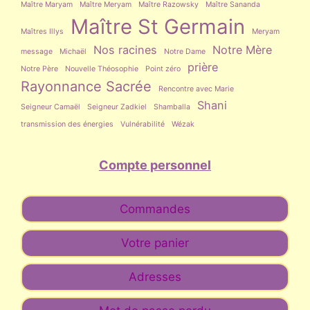
Maître Maryam
Maître Meryam
Maître Razowsky
Maître Sananda
Maître St Germain
Maîtres Illys
Meryam
Nos racines
Notre Mère
message
Michaël
Notre Dame
prière
Notre Père
Nouvelle Théosophie
Point zéro
Rayonnance Sacrée
Rencontre avec Marie
Shani
Seigneur Camaël
Seigneur Zadkiel
Shamballa
transmission des énergies
Vulnérabilité
Wézak
Compte personnel
Commandes
Votre panier
Adresses