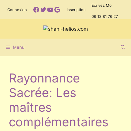
Aller
Ecrivez Moi
Facebook
Twitter
YouTube
Google
Connexion
Inscription
au
06 13 81 76 27
contenu
Menu
Rayonnance
Sacrée: Les
maîtres
complémentaires