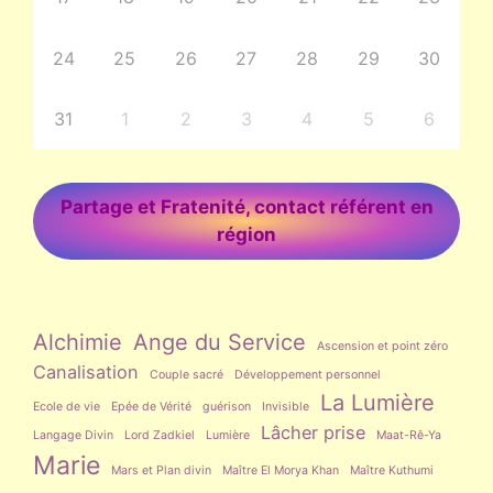
24
25
26
27
28
29
30
31
1
2
3
4
5
6
Partage et Fratenité, contact référent en
région
Alchimie
Ange du Service
Ascension et point zéro
Canalisation
Couple sacré
Développement personnel
La Lumière
Ecole de vie
Epée de Vérité
guérison
Invisible
Lâcher prise
Langage Divin
Lord Zadkiel
Lumière
Maat-Rê-Ya
Marie
Mars et Plan divin
Maître El Morya Khan
Maître Kuthumi