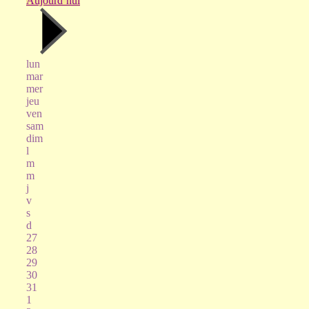
Aujourd’hui
lun
mar
mer
jeu
ven
sam
dim
l
m
m
j
v
s
d
27
28
29
30
31
1