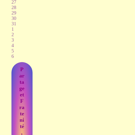
27
28
29
30
31
1
2
3
4
5
6
P
ar
ta
ge
et
F
ra
te
ni
té
,