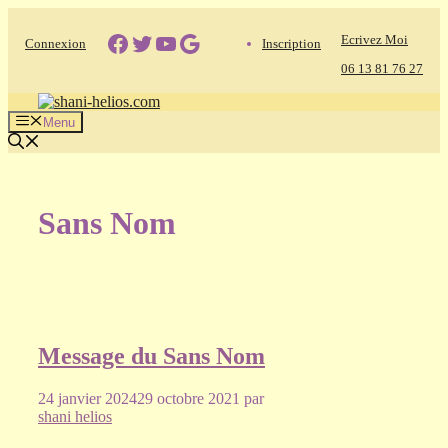
Aller
au
Facebook
Twitter
YouTube
Google
Ecrivez Moi
Connexion
Inscription
contenu
06 13 81 76 27
Menu
Sans Nom
Message du Sans Nom
24 janvier 2024
29 octobre 2021
par
shani helios