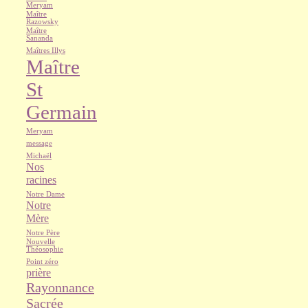
Meryam
Maître
Razowsky
Maître
Sananda
Maîtres Illys
Maître
St
Germain
Meryam
message
Michaël
Nos
racines
Notre Dame
Notre
Mère
Notre Père
Nouvelle
Théosophie
Point zéro
prière
Rayonnance
Sacrée