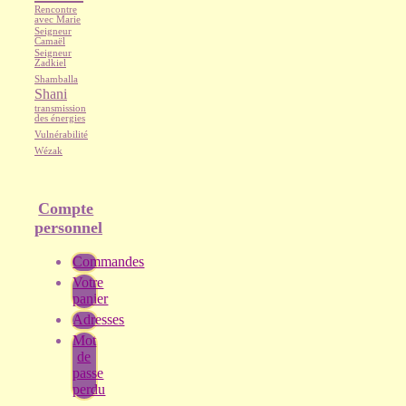
Rencontre
avec Marie
Seigneur
Camaël
Seigneur
Zadkiel
Shamballa
Shani
transmission
des énergies
Vulnérabilité
Wézak
Compte
personnel
Commandes
Votre
panier
Adresses
Mot
de
passe
perdu