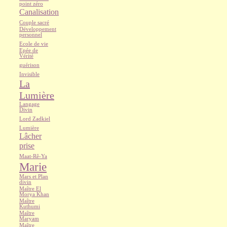
point zéro
Canalisation
Couple sacré
Développement
personnel
Ecole de vie
Epée de
Vérité
guérison
Invisible
La
Lumière
Langage
Divin
Lord Zadkiel
Lumière
Lâcher
prise
Maat-Rê-Ya
Marie
Mars et Plan
divin
Maître El
Morya Khan
Maître
Kuthumi
Maître
Maryam
Maître