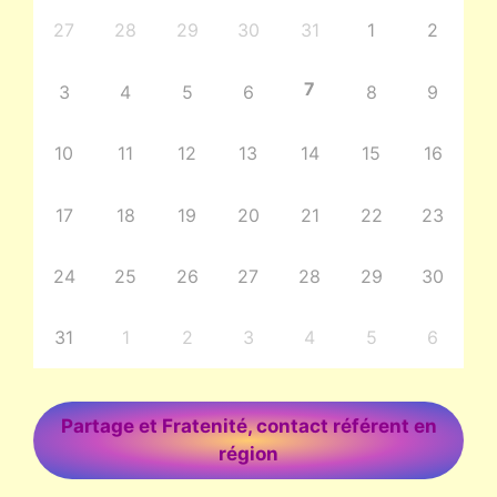
produit
27
28
29
30
31
1
2
7
3
4
5
6
8
9
10
11
12
13
14
15
16
17
18
19
20
21
22
23
24
25
26
27
28
29
30
31
1
2
3
4
5
6
Partage et Fratenité, contact référent en
région