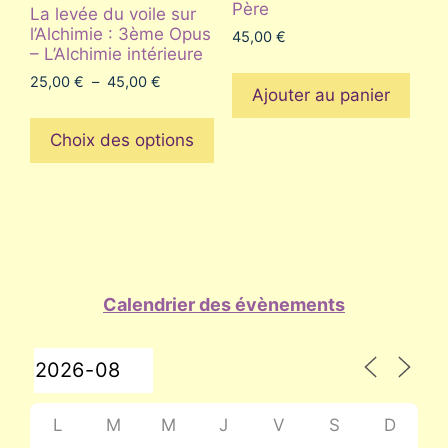
Père
La levée du voile sur
l’Alchimie : 3ème Opus
45,00
€
– L’Alchimie intérieure
Plage
25,00
€
–
45,00
€
Ajouter au panier
de
Ce
prix :
produit
Choix des options
25,00 €
a
à
plusieurs
45,00 €
variations.
Les
options
peuvent
Calendrier des évènements
être
choisies
sur
la
page
L
M
M
J
V
S
D
du