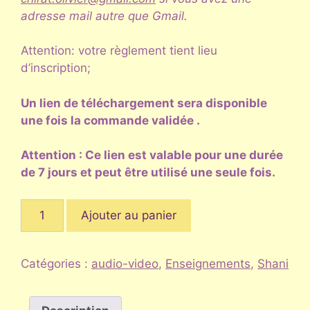
adresse mail autre que Gmail.
Attention: votre règlement tient lieu
d’inscription;
Un lien de téléchargement sera disponible
une fois la commande validée .
Attention : Ce lien est valable pour une durée
de 7 jours et peut être utilisé une seule fois.
quantité
Ajouter au panier
de
La
présence
Catégories :
audio-video
,
Enseignements
,
Shani
Je
Suis,