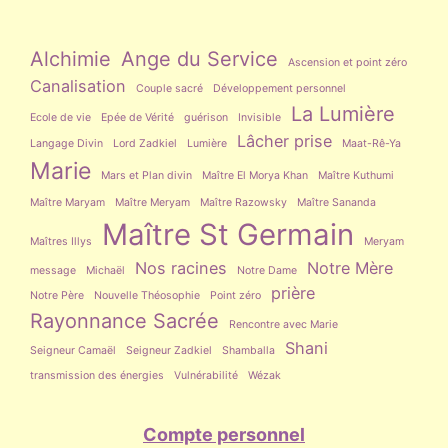
Alchimie
Ange du Service
Ascension et point zéro
Canalisation
Couple sacré
Développement personnel
La Lumière
Ecole de vie
Epée de Vérité
guérison
Invisible
Lâcher prise
Langage Divin
Lord Zadkiel
Lumière
Maat-Rê-Ya
Marie
Mars et Plan divin
Maître El Morya Khan
Maître Kuthumi
Maître Maryam
Maître Meryam
Maître Razowsky
Maître Sananda
Maître St Germain
Maîtres Illys
Meryam
Nos racines
Notre Mère
message
Michaël
Notre Dame
prière
Notre Père
Nouvelle Théosophie
Point zéro
Rayonnance Sacrée
Rencontre avec Marie
Shani
Seigneur Camaël
Seigneur Zadkiel
Shamballa
transmission des énergies
Vulnérabilité
Wézak
Compte personnel