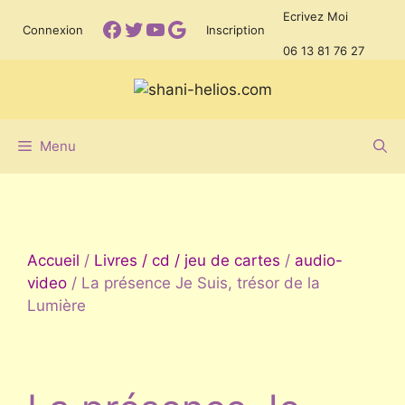
Aller
Ecrivez Moi
Facebook
Twitter
YouTube
Google
Connexion
Inscription
au
06 13 81 76 27
contenu
Menu
Accueil
/
Livres / cd / jeu de cartes
/
audio-
video
/ La présence Je Suis, trésor de la
Lumière