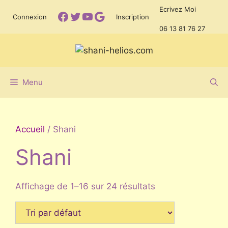
Aller
Ecrivez Moi
Facebook
Twitter
YouTube
Google
Connexion
Inscription
au
06 13 81 76 27
contenu
Menu
Accueil
/ Shani
Shani
Affichage de 1–16 sur 24 résultats