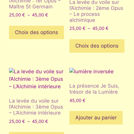
l’Alchimie : 1er Opus –
La levée du voile sur
Maître St Germain
l’Alchimie : 2ème Opus
– Le process
Plage
25,00
€
–
45,00
€
alchimique
de
Ce
prix :
Plage
25,00
€
–
45,00
€
produit
Choix des options
25,00 €
de
Ce
a
à
prix :
prod
Choix des options
plusieurs
45,00 €
25,00 €
a
à
variations.
plus
45,00 €
Les
vari
options
Les
peuvent
opt
être
La présence Je Suis,
peu
choisies
trésor de la Lumière
être
sur
45,00
€
La levée du voile sur
choi
la
l’Alchimie : 3ème Opus
sur
– L’Alchimie intérieure
page
Ajouter au panier
la
du
Plage
25,00
€
–
45,00
€
pag
de
produit
Ce
prix :