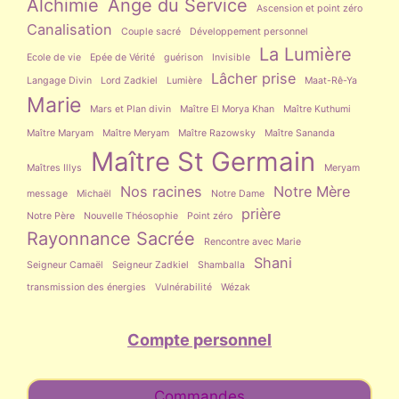
Alchimie
Ange du Service
Ascension et point zéro
Canalisation
Couple sacré
Développement personnel
La Lumière
Ecole de vie
Epée de Vérité
guérison
Invisible
Lâcher prise
Langage Divin
Lord Zadkiel
Lumière
Maat-Rê-Ya
Marie
Mars et Plan divin
Maître El Morya Khan
Maître Kuthumi
Maître Maryam
Maître Meryam
Maître Razowsky
Maître Sananda
Maître St Germain
Maîtres Illys
Meryam
Nos racines
Notre Mère
message
Michaël
Notre Dame
prière
Notre Père
Nouvelle Théosophie
Point zéro
Rayonnance Sacrée
Rencontre avec Marie
Shani
Seigneur Camaël
Seigneur Zadkiel
Shamballa
transmission des énergies
Vulnérabilité
Wézak
Compte personnel
Commandes