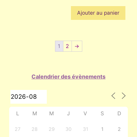
Ajouter au panier
1
2
→
Calendrier des évènements
L
M
M
J
V
S
D
27
28
29
30
31
1
2