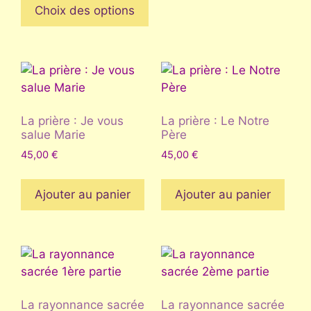
du
produit
Choix des options
25,00 €
prod
a
à
plusieurs
45,00 €
variations.
Les
options
peuvent
La prière : Je vous
La prière : Le Notre
être
salue Marie
Père
choisies
45,00
€
45,00
€
sur
la
Ajouter au panier
Ajouter au panier
page
du
produit
La rayonnance sacrée
La rayonnance sacrée