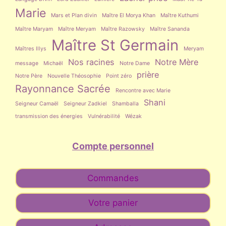
Marie
Mars et Plan divin
Maître El Morya Khan
Maître Kuthumi
Maître Maryam
Maître Meryam
Maître Razowsky
Maître Sananda
Maître St Germain
Maîtres Illys
Meryam
Nos racines
Notre Mère
message
Michaël
Notre Dame
prière
Notre Père
Nouvelle Théosophie
Point zéro
Rayonnance Sacrée
Rencontre avec Marie
Shani
Seigneur Camaël
Seigneur Zadkiel
Shamballa
transmission des énergies
Vulnérabilité
Wézak
Compte personnel
Commandes
Votre panier