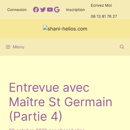
Aller
Ecrivez Moi
Facebook
Twitter
YouTube
Google
Connexion
Inscription
au
06 13 81 76 27
contenu
Menu
Entrevue avec
Maître St Germain
(Partie 4)