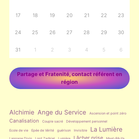
17
18
19
20
21
22
23
24
25
26
27
28
29
30
31
1
2
3
4
5
6
Partage et Fratenité, contact référent en
région
Alchimie
Ange du Service
Ascension et point zéro
Canalisation
Couple sacré
Développement personnel
La Lumière
Ecole de vie
Epée de Vérité
guérison
Invisible
Lâcher prise
Langage Divin
Lord Zadkiel
Lumière
Maat-Rê-Ya