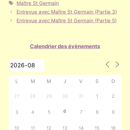
Étiquettes
Maître St Germain
Entrevue avec Maître St Germain (Partie 3)
Entrevue avec Maître St Germain (Partie 5)
Calendrier des évènements
L
M
M
J
V
S
D
27
28
29
30
31
1
2
6
3
4
5
7
8
9
10
11
12
13
14
15
16