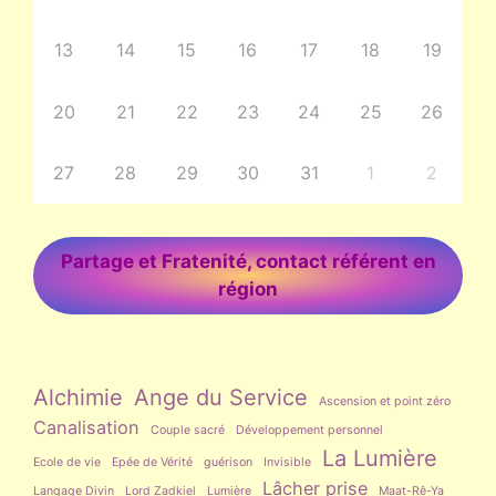
13
14
15
16
17
18
19
20
21
22
23
24
25
26
27
28
29
30
31
1
2
Partage et Fratenité, contact référent en
région
Alchimie
Ange du Service
Ascension et point zéro
Canalisation
Couple sacré
Développement personnel
La Lumière
Ecole de vie
Epée de Vérité
guérison
Invisible
Lâcher prise
Langage Divin
Lord Zadkiel
Lumière
Maat-Rê-Ya