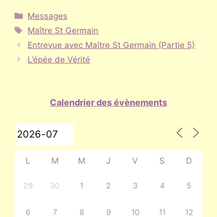
Catégories
Messages
Étiquettes
Maître St Germain
Entrevue avec Maître St Germain (Partie 5)
L’épée de Vérité
Calendrier des évènements
L
M
M
J
V
S
D
29
30
1
2
3
4
5
6
7
8
9
10
11
12