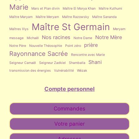
Marie
Mars et Plan divin
Maître El Morya Khan
Maître Kuthumi
Maître Maryam
Maître Meryam
Maître Razowsky
Maître Sananda
Maître St Germain
Maîtres Illys
Meryam
Nos racines
Notre Mère
message
Michaël
Notre Dame
prière
Notre Père
Nouvelle Théosophie
Point zéro
Rayonnance Sacrée
Rencontre avec Marie
Shani
Seigneur Camaël
Seigneur Zadkiel
Shamballa
transmission des énergies
Vulnérabilité
Wézak
Compte personnel
Commandes
Votre panier
Adresses