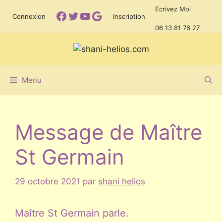
Aller
Ecrivez Moi
Facebook
Twitter
YouTube
Google
Connexion
Inscription
au
06 13 81 76 27
contenu
Menu
Message de Maître
St Germain
29 octobre 2021
par
shani helios
Maître St Germain parle.