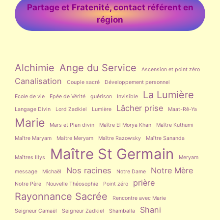
Partage et Fratenité, contact référent en
région
Alchimie
Ange du Service
Ascension et point zéro
Canalisation
Couple sacré
Développement personnel
La Lumière
Ecole de vie
Epée de Vérité
guérison
Invisible
Lâcher prise
Langage Divin
Lord Zadkiel
Lumière
Maat-Rê-Ya
Marie
Mars et Plan divin
Maître El Morya Khan
Maître Kuthumi
Maître Maryam
Maître Meryam
Maître Razowsky
Maître Sananda
Maître St Germain
Maîtres Illys
Meryam
Nos racines
Notre Mère
message
Michaël
Notre Dame
prière
Notre Père
Nouvelle Théosophie
Point zéro
Rayonnance Sacrée
Rencontre avec Marie
Shani
Seigneur Camaël
Seigneur Zadkiel
Shamballa