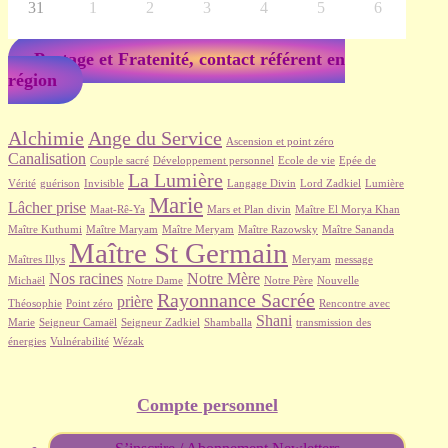
31
1
2
3
4
5
6
Partage et Fratenité, contact référent en
région
Alchimie
Ange du Service
Ascension et point zéro
Canalisation
Couple sacré
Développement personnel
Ecole de vie
Epée de
La Lumière
Vérité
guérison
Invisible
Langage Divin
Lord Zadkiel
Lumière
Marie
Lâcher prise
Maat-Rê-Ya
Mars et Plan divin
Maître El Morya Khan
Maître Kuthumi
Maître Maryam
Maître Meryam
Maître Razowsky
Maître Sananda
Maître St Germain
Maîtres Illys
Meryam
message
Nos racines
Notre Mère
Michaël
Notre Dame
Notre Père
Nouvelle
Rayonnance Sacrée
prière
Théosophie
Point zéro
Rencontre avec
Shani
Marie
Seigneur Camaël
Seigneur Zadkiel
Shamballa
transmission des
énergies
Vulnérabilité
Wézak
Compte personnel