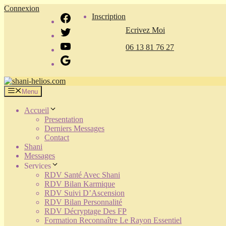
Aller
Connexion
Facebook
Inscription
au
contenu
Ecrivez Moi
Twitter
YouTube
06 13 81 76 27
Google
Menu
Accueil
Presentation
Derniers Messages
Contact
Shani
Messages
Services
RDV Santé Avec Shani
RDV Bilan Karmique
RDV Suivi D’Ascension
RDV Bilan Personnalité
RDV Décryptage Des FP
Formation Reconnaître Le Rayon Essentiel