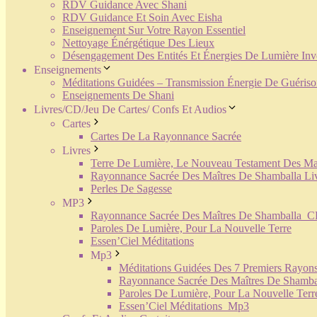
RDV Guidance Avec Shani
RDV Guidance Et Soin Avec Eisha
Enseignement Sur Votre Rayon Essentiel
Nettoyage Énérgétique Des Lieux
Désengagement Des Entités Et Énergies De Lumière Inv
Enseignements
Méditations Guidées – Transmission Énergie De Guéris
Enseignements De Shani
Livres/CD/Jeu De Cartes/ Confs Et Audios
Cartes
Cartes De La Rayonnance Sacrée
Livres
Terre De Lumière, Le Nouveau Testament Des Ma
Rayonnance Sacrée Des Maîtres De Shamballa Li
Perles De Sagesse
MP3
Rayonnance Sacrée Des Maîtres De Shamballa_
Paroles De Lumière, Pour La Nouvelle Terre
Essen’Ciel Méditations
Mp3
Méditations Guidées Des 7 Premiers Rayon
Rayonnance Sacrée Des Maîtres De Shamb
Paroles De Lumière, Pour La Nouvelle Ter
Essen’Ciel Méditations_Mp3