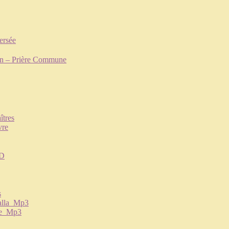
ersée
on – Prière Commune
îtres
vre
CD
s
alla_Mp3
re_Mp3