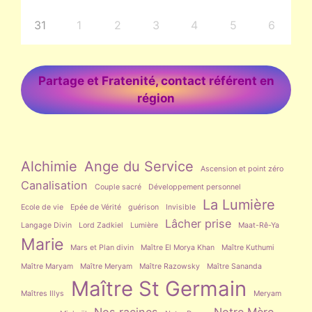
31
1
2
3
4
5
6
Partage et Fratenité, contact référent en
région
Alchimie
Ange du Service
Ascension et point zéro
Canalisation
Couple sacré
Développement personnel
La Lumière
Ecole de vie
Epée de Vérité
guérison
Invisible
Lâcher prise
Langage Divin
Lord Zadkiel
Lumière
Maat-Rê-Ya
Marie
Mars et Plan divin
Maître El Morya Khan
Maître Kuthumi
Maître Maryam
Maître Meryam
Maître Razowsky
Maître Sananda
Maître St Germain
Maîtres Illys
Meryam
Nos racines
Notre Mère