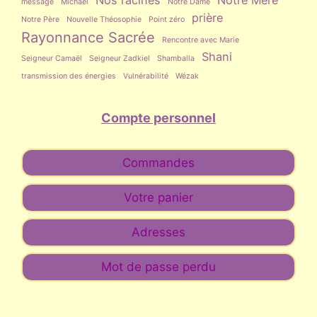
message
Michaël
Notre Dame
prière
Notre Père
Nouvelle Théosophie
Point zéro
Rayonnance Sacrée
Rencontre avec Marie
Shani
Seigneur Camaël
Seigneur Zadkiel
Shamballa
transmission des énergies
Vulnérabilité
Wézak
Compte personnel
Commandes
Votre panier
Adresses
Mot de passe perdu