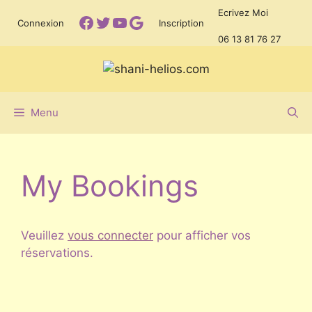
Aller
Ecrivez Moi
Facebook
Twitter
YouTube
Google
Connexion
Inscription
au
06 13 81 76 27
contenu
Menu
My Bookings
Veuillez
vous connecter
pour afficher vos
réservations.