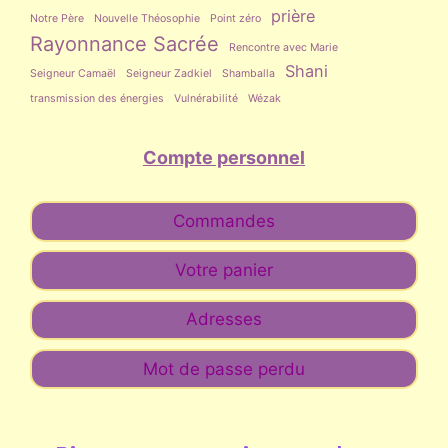
prière
Notre Père
Nouvelle Théosophie
Point zéro
Rayonnance Sacrée
Rencontre avec Marie
Shani
Seigneur Camaël
Seigneur Zadkiel
Shamballa
transmission des énergies
Vulnérabilité
Wézak
Compte personnel
Commandes
Votre panier
Adresses
Mot de passe perdu