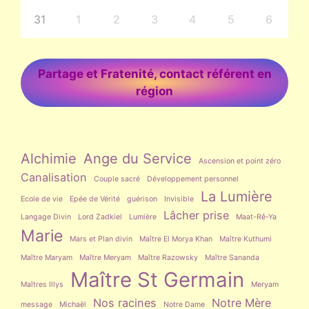
31
1
2
3
4
5
6
Partage et Fratenité, contact référent en
région
Alchimie
Ange du Service
Ascension et point zéro
Canalisation
Couple sacré
Développement personnel
La Lumière
Ecole de vie
Epée de Vérité
guérison
Invisible
Lâcher prise
Langage Divin
Lord Zadkiel
Lumière
Maat-Rê-Ya
Marie
Mars et Plan divin
Maître El Morya Khan
Maître Kuthumi
Maître Maryam
Maître Meryam
Maître Razowsky
Maître Sananda
Maître St Germain
Maîtres Illys
Meryam
Nos racines
Notre Mère
message
Michaël
Notre Dame