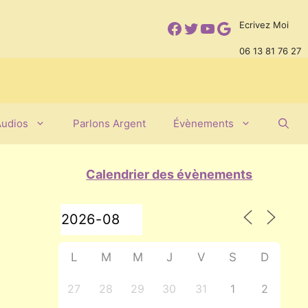
Facebook
Twitter
YouTube
Google
Ecrivez Moi
06 13 81 76 27
Audios
Parlons Argent
Évènements
Calendrier des évènements
L
M
M
J
V
S
D
27
28
29
30
31
1
2