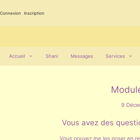
Aller
au
Connexion
Inscription
contenu
Accueil
Shani
Messages
Services
Module
9 Déce
Vous avez des questi
Vous pouvez me les poser en rem