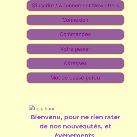
S’inscrire / Abonnement Newletters
Connexion
Commandes
Votre panier
Adresses
Mot de passe perdu
Bienvenu, pour ne rien rater
de nos nouveautés, et
évènements
.