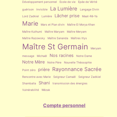
Développement personnel
Ecole de vie
Epée de Vérité
La Lumière
guérison
Invisible
Langage Divin
Lâcher prise
Lord Zadkiel
Lumière
Maat-Rê-Ya
Marie
Mars et Plan divin
Maître El Morya Khan
Maître Kuthumi
Maître Maryam
Maître Meryam
Maître Razowsky
Maître Sananda
Maîtres Illys
Maître St Germain
Meryam
Nos racines
message
Michaël
Notre Dame
Notre Mère
Notre Père
Nouvelle Théosophie
Rayonnance Sacrée
prière
Point zéro
Rencontre avec Marie
Seigneur Camaël
Seigneur Zadkiel
Shani
Shamballa
transmission des énergies
Vulnérabilité
Wézak
Compte personnel