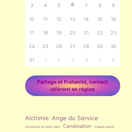
6
3
4
5
7
8
9
10
11
12
13
14
15
16
17
18
19
20
21
22
23
24
25
26
27
28
29
30
31
1
2
3
4
5
6
Partage et Fratenité, contact
référent en région
Alchimie
Ange du Service
Canalisation
Ascension et point zéro
Couple sacré