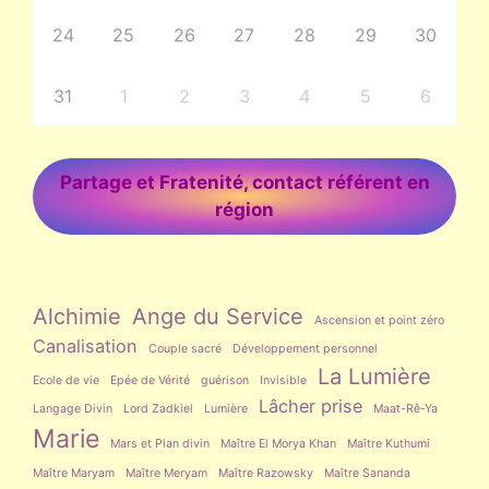
24
25
26
27
28
29
30
31
1
2
3
4
5
6
Partage et Fratenité, contact référent en
région
Alchimie
Ange du Service
Ascension et point zéro
Canalisation
Couple sacré
Développement personnel
La Lumière
Ecole de vie
Epée de Vérité
guérison
Invisible
Lâcher prise
Langage Divin
Lord Zadkiel
Lumière
Maat-Rê-Ya
Marie
Mars et Plan divin
Maître El Morya Khan
Maître Kuthumi
Maître Maryam
Maître Meryam
Maître Razowsky
Maître Sananda