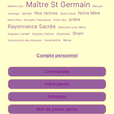
Maître St Germain
Maîtres Illys
Meryam
Nos racines
Notre Mère
message
Michaël
Notre Dame
prière
Notre Père
Nouvelle Théosophie
Point zéro
Rayonnance Sacrée
Rencontre avec Marie
Shani
Seigneur Camaël
Seigneur Zadkiel
Shamballa
transmission des énergies
Vulnérabilité
Wézak
Compte personnel
Commandes
Votre panier
Adresses
Mot de passe perdu