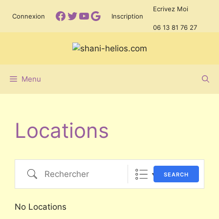
Aller
Ecrivez Moi
Facebook
Twitter
YouTube
Google
Connexion
Inscription
au
06 13 81 76 27
contenu
Menu
Locations
Rechercher
SEARCH
No Locations