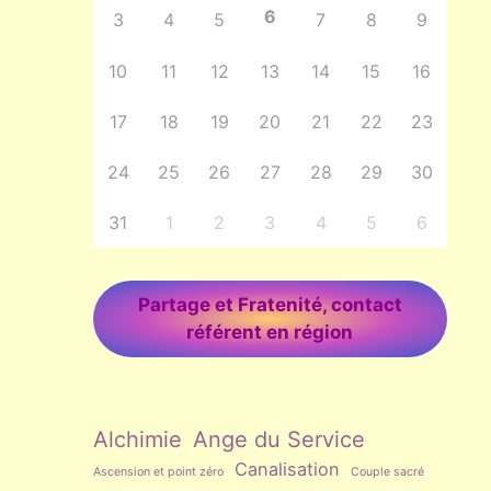
6
3
4
5
7
8
9
10
11
12
13
14
15
16
17
18
19
20
21
22
23
24
25
26
27
28
29
30
31
1
2
3
4
5
6
Partage et Fratenité, contact
référent en région
Alchimie
Ange du Service
Canalisation
Ascension et point zéro
Couple sacré