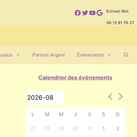
Facebook
Twitter
YouTube
Google
Ecrivez Moi
06 13 81 76 27
Audios
Parlons Argent
Évènements
Calendrier des évènements
L
M
M
J
V
S
D
27
28
29
30
31
1
2