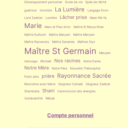
Développement personnel
Ecole de vie
Epée de Vérité
La Lumière
guérison
Invisible
Langage Divin
Lâcher prise
Lord Zadkiel
Lumière
Maat-Rê-Ya
Marie
Mars et Plan divin
Maître El Morya Khan
Maître Kuthumi
Maître Maryam
Maître Meryam
Maître Razowsky
Maître Sananda
Maîtres Illys
Maître St Germain
Meryam
Nos racines
message
Michaël
Notre Dame
Notre Mère
Notre Père
Nouvelle Théosophie
Rayonnance Sacrée
prière
Point zéro
Rencontre avec Marie
Seigneur Camaël
Seigneur Zadkiel
Shani
Shamballa
transmission des énergies
Vulnérabilité
Wézak
Compte personnel