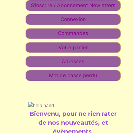
S’inscrire / Abonnement Newletters
Connexion
Commandes
Votre panier
Adresses
Mot de passe perdu
Bienvenu, pour ne rien rater
de nos nouveautés, et
évènements
.