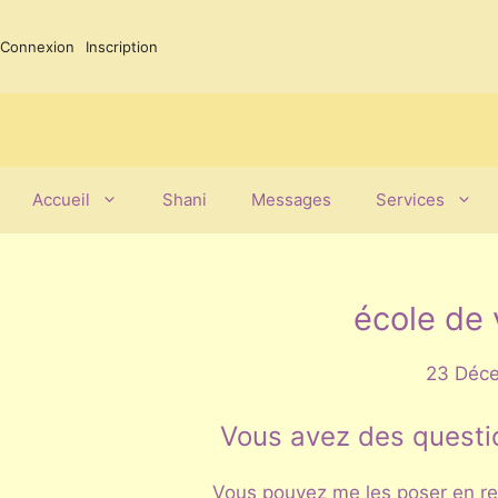
Aller
au
Connexion
Inscription
contenu
Accueil
Shani
Messages
Services
école de 
23 Déc
Vous avez des questi
Vous pouvez me les poser en rem