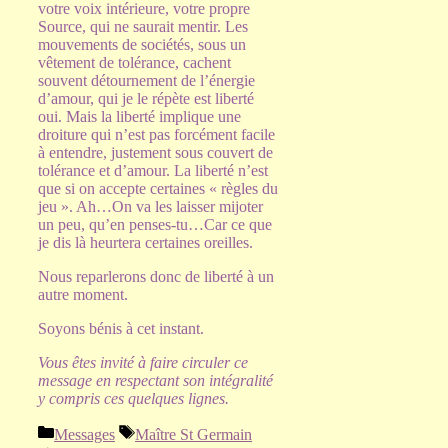
votre voix intérieure, votre propre
Source, qui ne saurait mentir. Les
mouvements de sociétés, sous un
vêtement de tolérance, cachent
souvent détournement de l’énergie
d’amour, qui je le répète est liberté
oui. Mais la liberté implique une
droiture qui n’est pas forcément facile
à entendre, justement sous couvert de
tolérance et d’amour. La liberté n’est
que si on accepte certaines « règles du
jeu ». Ah…On va les laisser mijoter
un peu, qu’en penses-tu…Car ce que
je dis là heurtera certaines oreilles.
Nous reparlerons donc de liberté à un
autre moment.
Soyons bénis à cet instant.
Vous êtes invité à faire circuler ce
message en respectant son intégralité
y compris ces quelques lignes.
Catégories
Étiquettes
Messages
Maître St Germain