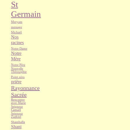
St
Germain
Meryam
message
Michaël
Nos
racines
Notre Dame
Notre
Mère
Notre Père
Nouvelle
Théosophie
Point zéro
prière
Rayonnance
Sacrée
Rencontre
avec Marie
Seigneur
Camaël
Seigneur
Zadkiel
Shamballa
Shani