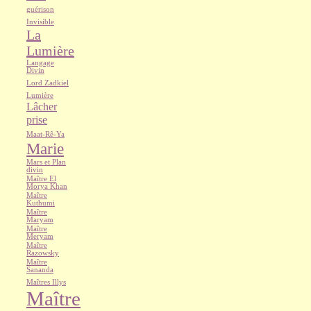
guérison
Invisible
La
Lumière
Langage
Divin
Lord Zadkiel
Lumière
Lâcher
prise
Maat-Rê-Ya
Marie
Mars et Plan
divin
Maître El
Morya Khan
Maître
Kuthumi
Maître
Maryam
Maître
Meryam
Maître
Razowsky
Maître
Sananda
Maîtres Illys
Maître