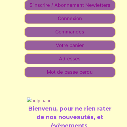
S’inscrire / Abonnement Newletters
Connexion
Commandes
Votre panier
Adresses
Mot de passe perdu
Bienvenu, pour ne rien rater
de nos nouveautés, et
évènements
.