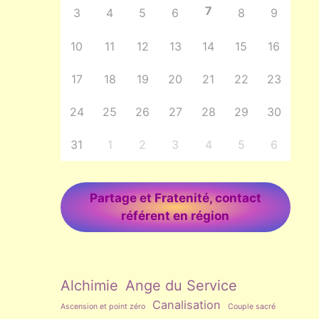
7
3
4
5
6
8
9
10
11
12
13
14
15
16
17
18
19
20
21
22
23
24
25
26
27
28
29
30
31
1
2
3
4
5
6
Partage et Fratenité, contact
référent en région
Alchimie
Ange du Service
Canalisation
Ascension et point zéro
Couple sacré