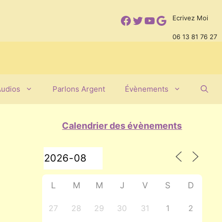
Facebook
Twitter
YouTube
Google
Ecrivez Moi
06 13 81 76 27
Audios
Parlons Argent
Évènements
Calendrier des évènements
L
M
M
J
V
S
D
27
28
29
30
31
1
2