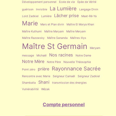
Développement personnel
Ecole de vie
Epée de Vérité
La Lumière
guérison
Invisible
Langage Divin
Lâcher prise
Lord Zadkiel
Lumière
Maat-Rê-Ya
Marie
Mars et Plan divin
Maître El Morya Khan
Maître Kuthumi
Maître Maryam
Maître Meryam
Maître Razowsky
Maître Sananda
Maîtres Illys
Maître St Germain
Meryam
Nos racines
message
Michaël
Notre Dame
Notre Mère
Notre Père
Nouvelle Théosophie
Rayonnance Sacrée
prière
Point zéro
Rencontre avec Marie
Seigneur Camaël
Seigneur Zadkiel
Shani
Shamballa
transmission des énergies
Vulnérabilité
Wézak
Compte personnel